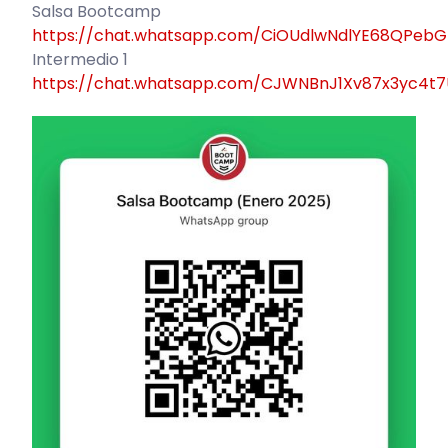
Salsa Bootcamp
https://chat.whatsapp.com/CiOUdlwNdlYE68QPebG
Intermedio 1
https://chat.whatsapp.com/CJWNBnJ1Xv87x3yc4t